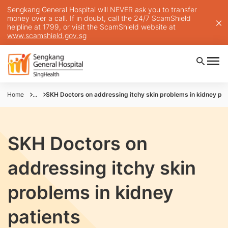
Sengkang General Hospital will NEVER ask you to transfer
money over a call. If in doubt, call the 24/7 ScamShield
helpline at 1799, or visit the ScamShield website at
www.scamshield.gov.sg
Home
...
SKH Doctors on addressing itchy skin problems in kidney pat
SKH Doctors on
addressing itchy skin
problems in kidney
patients