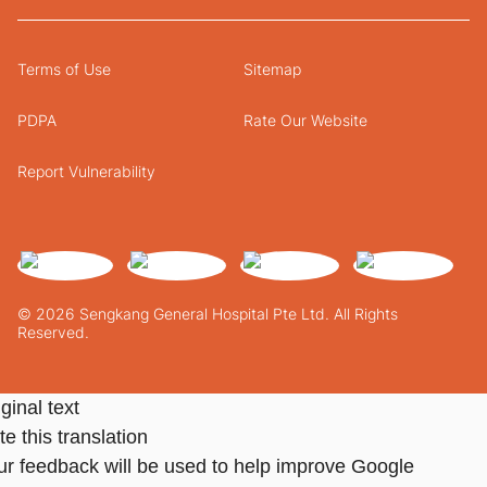
Terms of Use
Sitemap
PDPA
Rate Our Website
Report Vulnerability
© 2026 Sengkang General Hospital Pte Ltd. All Rights
Reserved.
ginal text
e this translation
ur feedback will be used to help improve Google